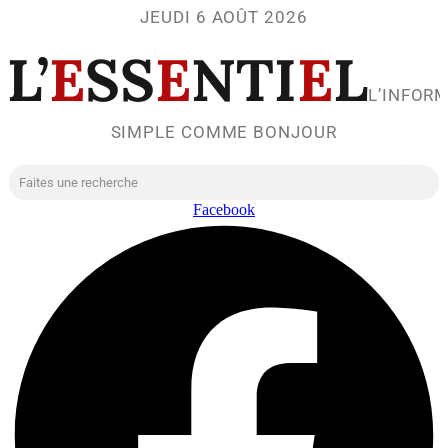
JEUDI 6 AOÛT 2026
L’
E
SS
E
NTI
E
L
L’INFOR
SIMPLE COMME BONJOUR
Facebook