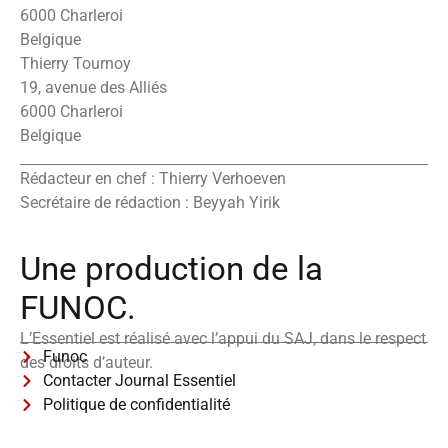
6000 Charleroi
Belgique
Thierry Tournoy
19, avenue des Alliés
6000 Charleroi
Belgique
Rédacteur en chef : Thierry Verhoeven
Secrétaire de rédaction : Beyyah Yirik
Une production de la
FUNOC.
L’Essentiel est réalisé avec l’appui du SAJ, dans le respect
Funoc
des droits d’auteur.
Contacter Journal Essentiel
Politique de confidentialité