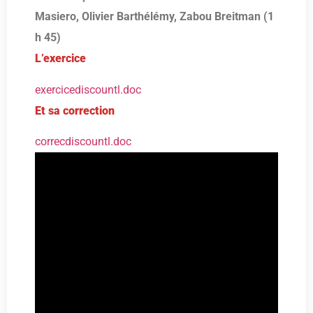
Masiero, Olivier Barthélémy, Zabou Breitman (1
h 45)
L’exercice
exercicediscountl.doc
Et sa correction
correcdiscountl.doc