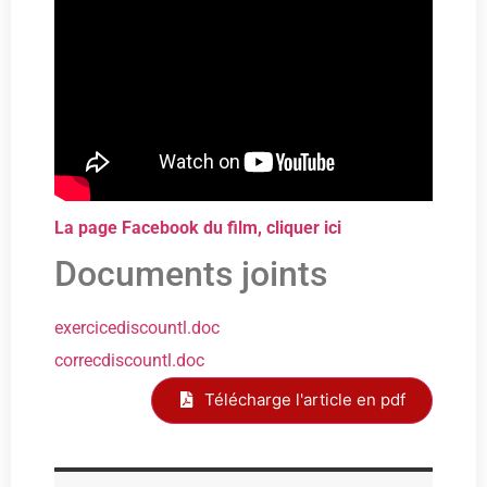
La page Facebook du film, cliquer ici
Documents joints
exercicediscountl.doc
correcdiscountl.doc
Télécharge l'article en pdf