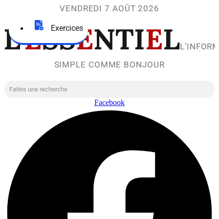
VENDREDI 7 AOÛT 2026
L’
E
SS
E
NTI
E
L
Exercices
L’INFOR
SIMPLE COMME BONJOUR
Facebook