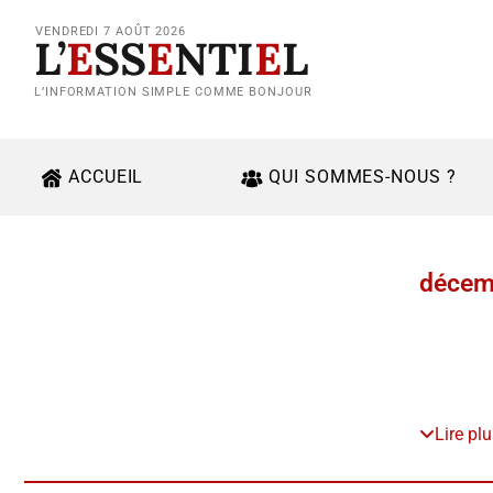
VENDREDI 7 AOÛT 2026
L’
E
SS
E
NTI
E
L
L’INFORMATION SIMPLE COMME BONJOUR
ACCUEIL
QUI SOMMES-NOUS ?
décem
Lire pl