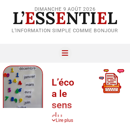
DIMANCHE 9 AOÛT 2026
L’
E
SS
E
NTI
E
L
L’INFORMATION SIMPLE COMME BONJOUR
L’école
a le
sens
du
Lire plus
rythme