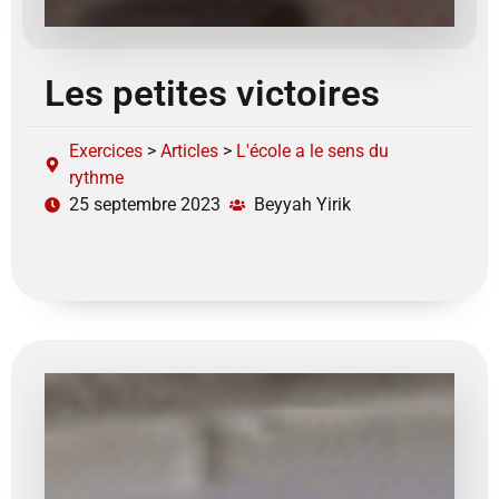
Les petites victoires
Exercices
>
Articles
>
L'école a le sens du
rythme
25 septembre 2023
Beyyah Yirik