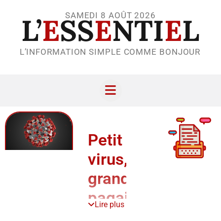
SAMEDI 8 AOÛT 2026
L’
E
SS
E
NTI
E
L
L’INFORMATION SIMPLE COMME BONJOUR
Petit
virus,
grande
pagaille
Lire plus
Habitants