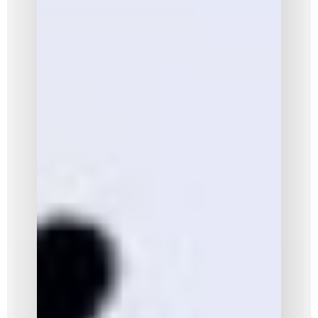
une façon
de faire un
mieux
« vivre
ensemble. »