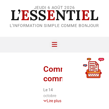
JEUDI 6 AOÛT 2026
L’
E
SS
E
NTI
E
L
L’INFORMATION SIMPLE COMME BONJOUR
Communs,
communes
Le 14
octobre
Lire plus
2018, nous
voterons