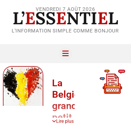
VENDREDI 7 AOÛT 2026
L’
E
SS
E
NTI
E
L
L’INFORMATION SIMPLE COMME BONJOUR
La
Belgique,
grand
petit
Lire plus
pays