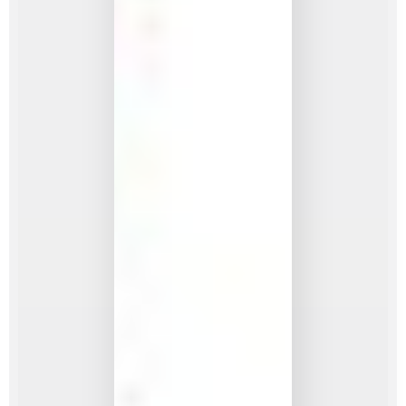
européen
est divisé
par une
frontière
linguistique…
Ce n’est
pas pour
rien que la
Belgique
est aussi
la patrie
des
surréalistes.