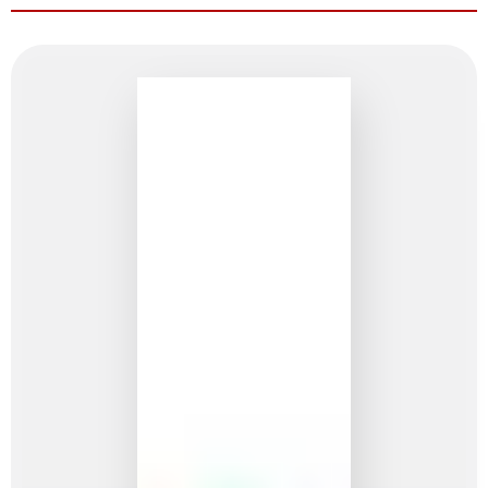
européen
Trois
régions,
trois
communautés,
trois
langues
officielles,
pour un
pays
grand
comme un
mouchoir
de poche.
Pas
étonnant
que la