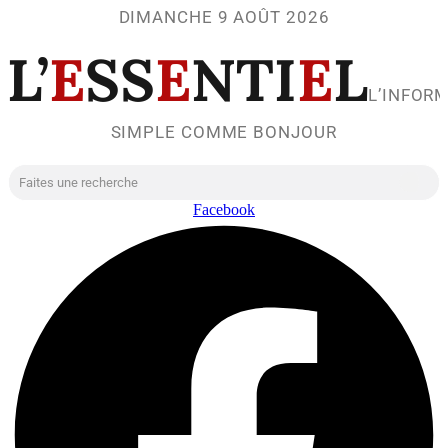
DIMANCHE 9 AOÛT 2026
L’
E
SS
E
NTI
E
L
L’INFOR
SIMPLE COMME BONJOUR
Facebook