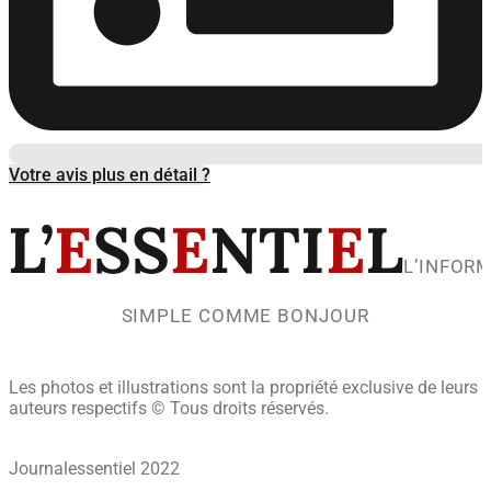
Votre avis plus en détail ?
L’
E
SS
E
NTI
E
L
L’INFOR
SIMPLE COMME BONJOUR
Les photos et illustrations sont la propriété exclusive de leurs
auteurs respectifs © Tous droits réservés.
Journalessentiel 2022