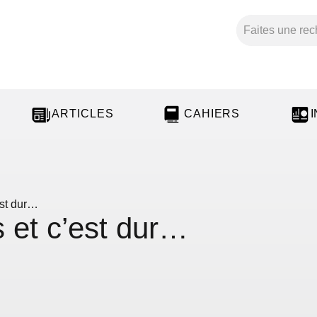
ARTICLES
CAHIERS
est dur…
 et c’est dur…