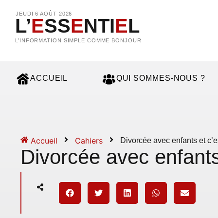
JEUDI 6 AOÛT 2026
L’
E
SS
E
NTI
E
L
L’INFORMATION SIMPLE COMME BONJOUR
ACCUEIL
QUI SOMMES-NOUS ?
Accueil
Cahiers
Divorcée avec enfants et c’
Divorcée avec enfants