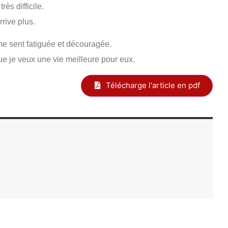
rès difficile.
rrive plus.
me sent fatiguée et découragée.
ue je veux une vie meilleure pour eux.
Télécharge l'article en pdf