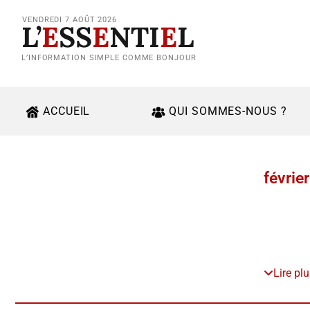
VENDREDI 7 AOÛT 2026
L’
E
SS
E
NTI
E
L
L’INFORMATION SIMPLE COMME BONJOUR
ACCUEIL
QUI SOMMES-NOUS ?
févrie
Lire pl