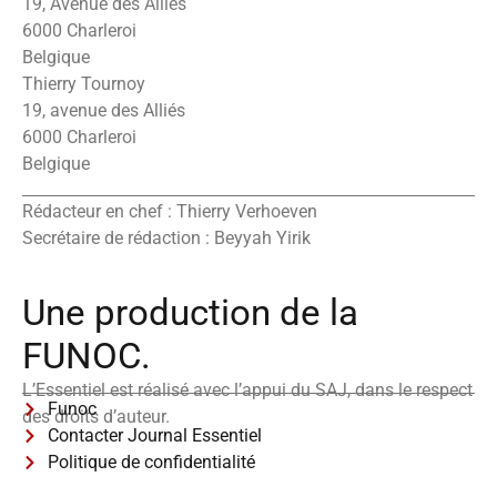
19, Avenue des Alliés
6000 Charleroi
Belgique
Thierry Tournoy
19, avenue des Alliés
6000 Charleroi
Belgique
Rédacteur en chef : Thierry Verhoeven
Secrétaire de rédaction : Beyyah Yirik
Une production de la
FUNOC.
L’Essentiel est réalisé avec l’appui du SAJ, dans le respect
Funoc
des droits d’auteur.
Contacter Journal Essentiel
Politique de confidentialité