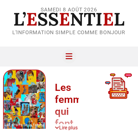
SAMEDI 8 AOÛT 2026
L’
E
SS
E
NTI
E
L
L’INFORMATION SIMPLE COMME BONJOUR
Les
femmes
qui
font
Lire plus
non,