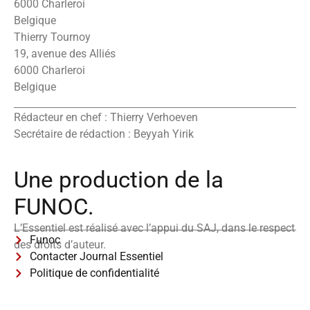
6000 Charleroi
Belgique
Thierry Tournoy
19, avenue des Alliés
6000 Charleroi
Belgique
Rédacteur en chef : Thierry Verhoeven
Secrétaire de rédaction : Beyyah Yirik
Une production de la
FUNOC.
L’Essentiel est réalisé avec l’appui du SAJ, dans le respect
Funoc
des droits d’auteur.
Contacter Journal Essentiel
Politique de confidentialité