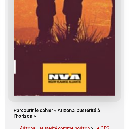
Parcourir le cahier « Arizona, austérité à
l’horizon »
Arizona, l'austérité comme horizon
>
Le GPS