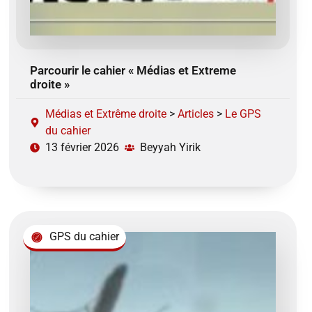
Parcourir le cahier « Médias et Extreme
droite »
Médias et Extrême droite
>
Articles
>
Le GPS
du cahier
13 février 2026
Beyyah Yirik
GPS du cahier