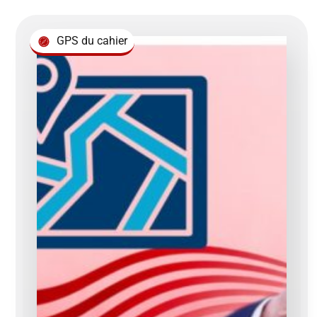
GPS du cahier