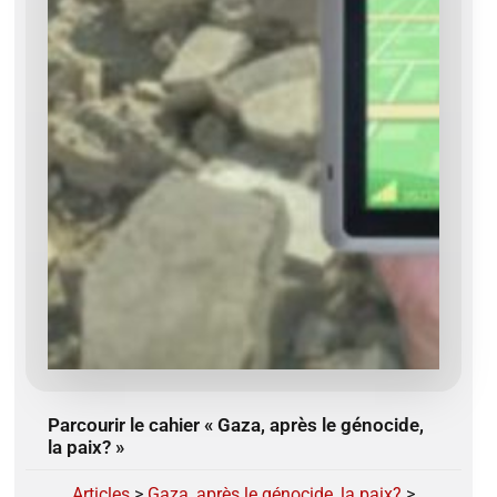
Parcourir le cahier « Gaza, après le génocide,
la paix? »
Articles
>
Gaza, après le génocide, la paix?
>