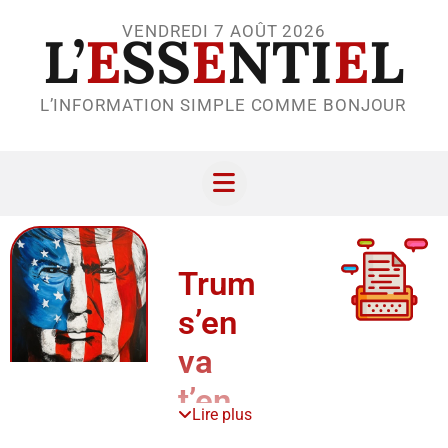
VENDREDI 7 AOÛT 2026
L’
E
SS
E
NTI
E
L
L’INFORMATION SIMPLE COMME BONJOUR
Trump
s’en
va
t’en
Lire plus
guerre