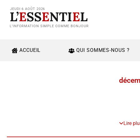
JEUDI 6 AOÛT 2026
L’
E
SS
E
NTI
E
L
L’INFORMATION SIMPLE COMME BONJOUR
ACCUEIL
QUI SOMMES-NOUS ?
décem
Lire pl