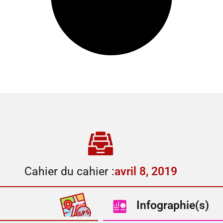
Cahier du cahier :
avril 8, 2019
Infographie(s)