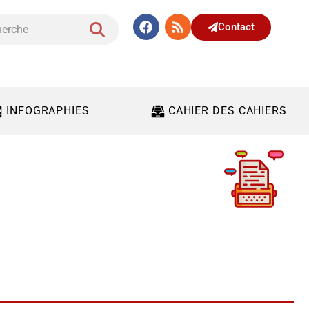
Contact
INFOGRAPHIES
CAHIER DES CAHIERS