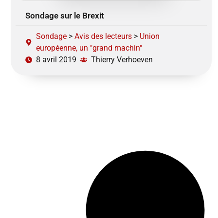
Sondage sur le Brexit
Sondage
>
Avis des lecteurs
>
Union
européenne, un "grand machin"
8 avril 2019
Thierry Verhoeven