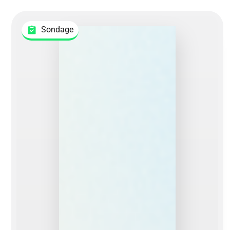
Sondage