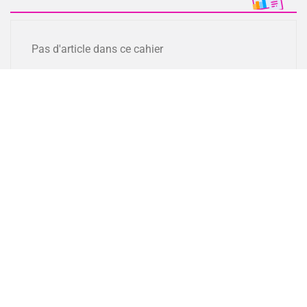
Pas d'article dans ce cahier
Lien(s)
Pas d'article dans ce cahier
Exercice(s)