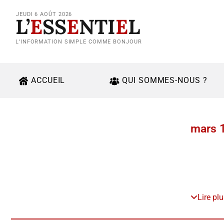
JEUDI 6 AOÛT 2026
L’
E
SS
E
NTI
E
L
L’INFORMATION SIMPLE COMME BONJOUR
ACCUEIL
QUI SOMMES-NOUS ?
mars 
Lire pl