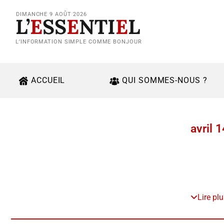
DIMANCHE 9 AOÛT 2026
L’
E
SS
E
NTI
E
L
L’INFORMATION SIMPLE COMME BONJOUR
ACCUEIL
QUI SOMMES-NOUS ?
avril 
Lire pl