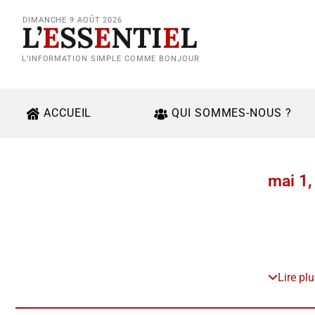
DIMANCHE 9 AOÛT 2026
L’
E
SS
E
NTI
E
L
L’INFORMATION SIMPLE COMME BONJOUR
ACCUEIL
QUI SOMMES-NOUS ?
mai 1,
Lire pl