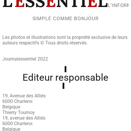
L’
E
SS
E
NTI
E
L
L’INFOR
SIMPLE COMME BONJOUR
Les photos et illustrations sont la propriété exclusive de leurs
auteurs respectifs © Tous droits réservés.
Journalessentiel 2022
Editeur responsable
19, Avenue des Alliés
6000 Charleroi
Belgique
Thierry Tournoy
19, avenue des Alliés
6000 Charleroi
Belgique