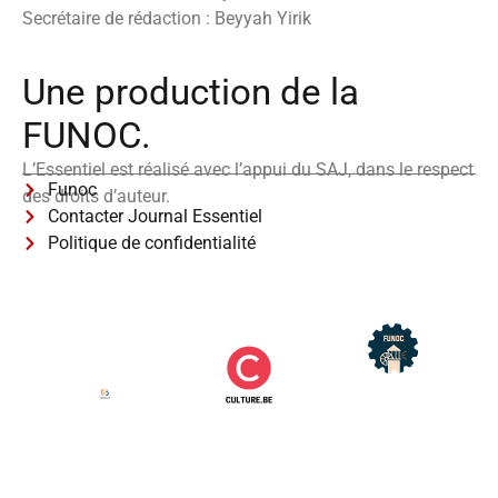
Secrétaire de rédaction : Beyyah Yirik
Une production de la
FUNOC.
L’Essentiel est réalisé avec l’appui du SAJ, dans le respect
Funoc
des droits d’auteur.
Contacter Journal Essentiel
Politique de confidentialité