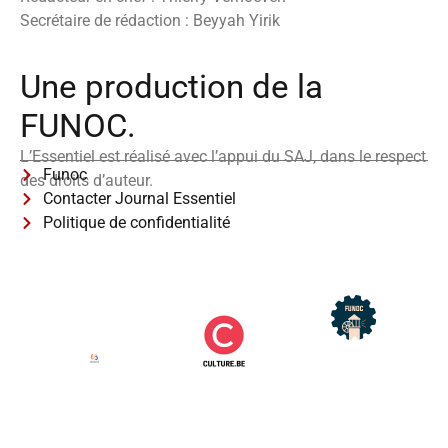
Secrétaire de rédaction : Beyyah Yirik
Une production de la
FUNOC.
L’Essentiel est réalisé avec l’appui du SAJ, dans le respect
Funoc
des droits d’auteur.
Contacter Journal Essentiel
Politique de confidentialité