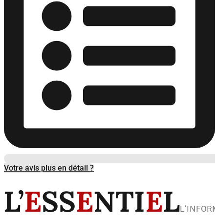
Votre avis plus en détail ?
L’
E
SS
E
NTI
E
L
L’INFOR