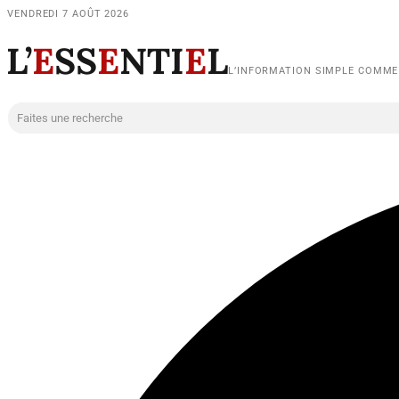
VENDREDI 7 AOÛT 2026
L’
E
SS
E
NTI
E
L
L’INFORMATION SIMPLE COMM