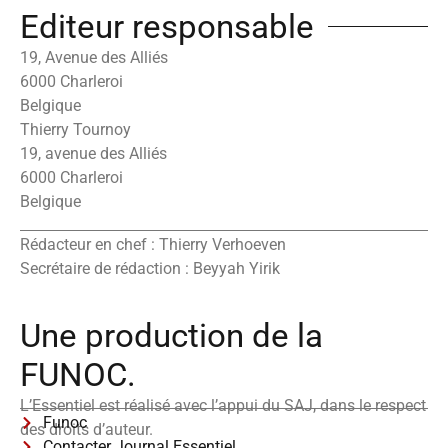
Editeur responsable
19, Avenue des Alliés
6000 Charleroi
Belgique
Thierry Tournoy
19, avenue des Alliés
6000 Charleroi
Belgique
Rédacteur en chef : Thierry Verhoeven
Secrétaire de rédaction : Beyyah Yirik
Une production de la
FUNOC.
L’Essentiel est réalisé avec l’appui du SAJ, dans le respect
Funoc
des droits d’auteur.
Contacter Journal Essentiel