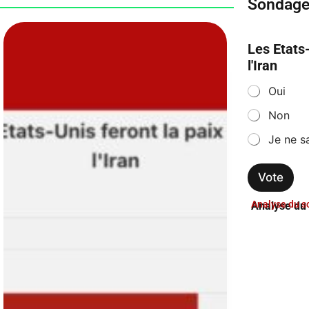
Sondag
Les Etats-
l'Iran
*
Oui
Non
Je ne s
Vote
Analyse du 
Analyse
du 