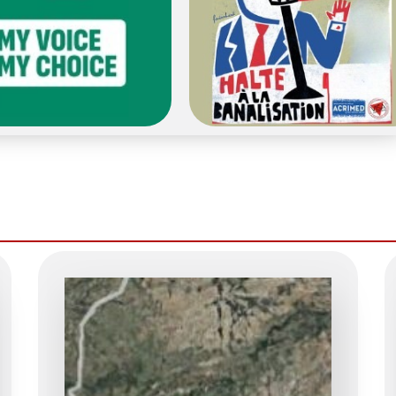
, ma voix, mon choix
Médias et Extrême droite
quelques portraits de
, le plus souvent
Dans les médias, il y a des
ues, qui se sont battues
émissions populistes de droite
et même très à droite....
r
Voir