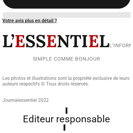
Votre avis plus en détail ?
L’
E
SS
E
NTI
E
L
L’INFOR
SIMPLE COMME BONJOUR
Les photos et illustrations sont la propriété exclusive de leurs
auteurs respectifs © Tous droits réservés.
Journalessentiel 2022
Editeur responsable