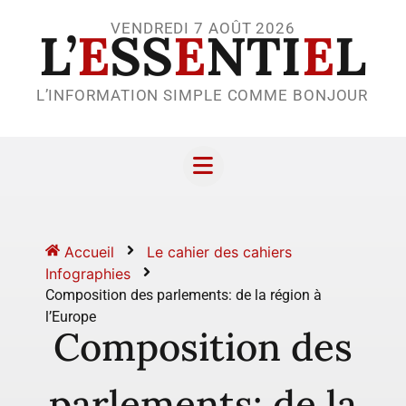
VENDREDI 7 AOÛT 2026
L’
E
SS
E
NTI
E
L
L’INFORMATION SIMPLE COMME BONJOUR
Accueil
Le cahier des cahiers
Infographies
Composition des parlements: de la région à
l’Europe
Composition des
parlements: de la