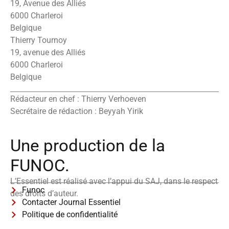
19, Avenue des Alliés
6000 Charleroi
Belgique
Thierry Tournoy
19, avenue des Alliés
6000 Charleroi
Belgique
Rédacteur en chef : Thierry Verhoeven
Secrétaire de rédaction : Beyyah Yirik
Une production de la
FUNOC.
L’Essentiel est réalisé avec l’appui du SAJ, dans le respect
Funoc
des droits d’auteur.
Contacter Journal Essentiel
Politique de confidentialité