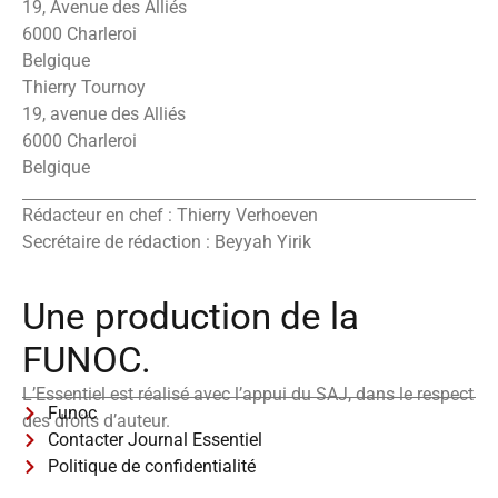
19, Avenue des Alliés
6000 Charleroi
Belgique
Thierry Tournoy
19, avenue des Alliés
6000 Charleroi
Belgique
Rédacteur en chef : Thierry Verhoeven
Secrétaire de rédaction : Beyyah Yirik
Une production de la
FUNOC.
L’Essentiel est réalisé avec l’appui du SAJ, dans le respect
Funoc
des droits d’auteur.
Contacter Journal Essentiel
Politique de confidentialité