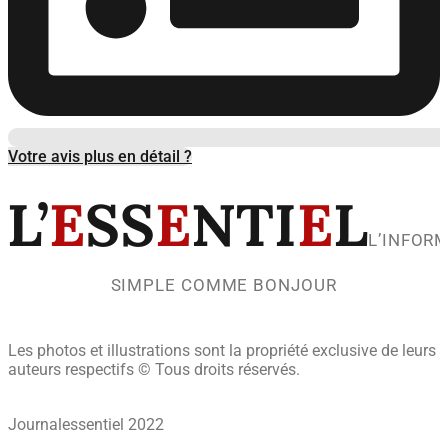
Votre avis plus en détail ?
L’
E
SS
E
NTI
E
L
L’INFOR
SIMPLE COMME BONJOUR
Les photos et illustrations sont la propriété exclusive de leurs
auteurs respectifs © Tous droits réservés.
Journalessentiel 2022