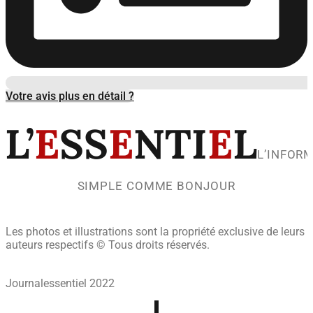
Votre avis plus en détail ?
L’
E
SS
E
NTI
E
L
L’INFOR
SIMPLE COMME BONJOUR
Les photos et illustrations sont la propriété exclusive de leurs
auteurs respectifs © Tous droits réservés.
Journalessentiel 2022