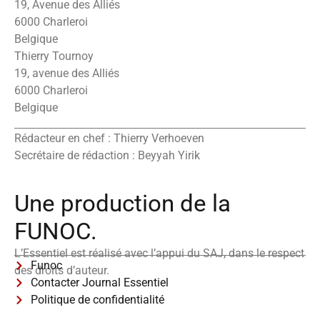
19, Avenue des Alliés
6000 Charleroi
Belgique
Thierry Tournoy
19, avenue des Alliés
6000 Charleroi
Belgique
Rédacteur en chef : Thierry Verhoeven
Secrétaire de rédaction : Beyyah Yirik
Une production de la
FUNOC.
L’Essentiel est réalisé avec l’appui du SAJ, dans le respect
Funoc
des droits d’auteur.
Contacter Journal Essentiel
Politique de confidentialité