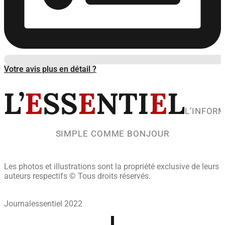
Votre avis plus en détail ?
L’
E
SS
E
NTI
E
L
L’INFOR
SIMPLE COMME BONJOUR
Les photos et illustrations sont la propriété exclusive de leurs
auteurs respectifs © Tous droits réservés.
Journalessentiel 2022