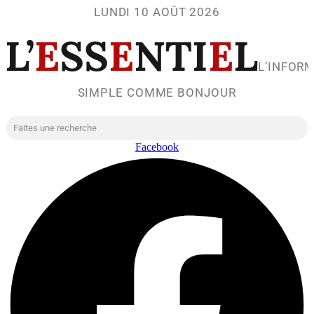
LUNDI 10 AOÛT 2026
L’
E
SS
E
NTI
E
L
L’INFOR
SIMPLE COMME BONJOUR
Facebook