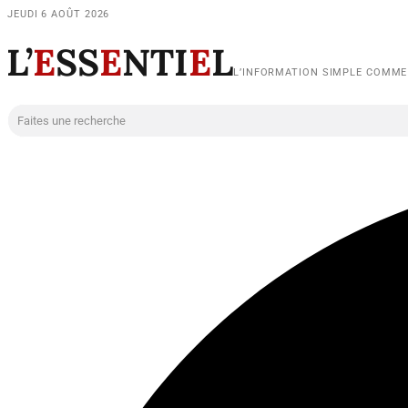
JEUDI 6 AOÛT 2026
L’
E
SS
E
NTI
E
L
L’INFORMATION SIMPLE COMM