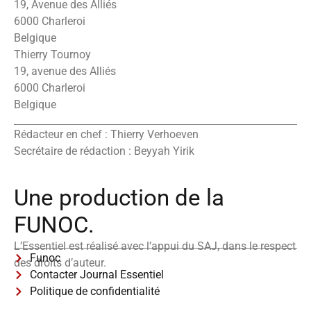
19, Avenue des Alliés
6000 Charleroi
Belgique
Thierry Tournoy
19, avenue des Alliés
6000 Charleroi
Belgique
Rédacteur en chef : Thierry Verhoeven
Secrétaire de rédaction : Beyyah Yirik
Une production de la
FUNOC.
L’Essentiel est réalisé avec l’appui du SAJ, dans le respect
Funoc
des droits d’auteur.
Contacter Journal Essentiel
Politique de confidentialité