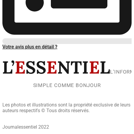
Votre avis plus en détail ?
L’
E
SS
E
NTI
E
L
L’INFOR
SIMPLE COMME BONJOUR
Les photos et illustrations sont la propriété exclusive de leurs
auteurs respectifs © Tous droits réservés.
Journalessentiel 2022