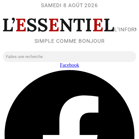
SAMEDI 8 AOÛT 2026
L’
E
SS
E
NTI
E
L
L’INFOR
SIMPLE COMME BONJOUR
Facebook