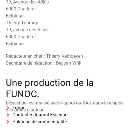
19, Avenue des Alliés
6000 Charleroi
Belgique
Thierry Tournoy
19, avenue des Alliés
6000 Charleroi
Belgique
Rédacteur en chef : Thierry Verhoeven
Secrétaire de rédaction : Beyyah Yirik
Une production de la
FUNOC.
L’Essentiel est réalisé avec l’appui du SAJ, dans le respect
Funoc
des droits d’auteur.
Contacter Journal Essentiel
Politique de confidentialité