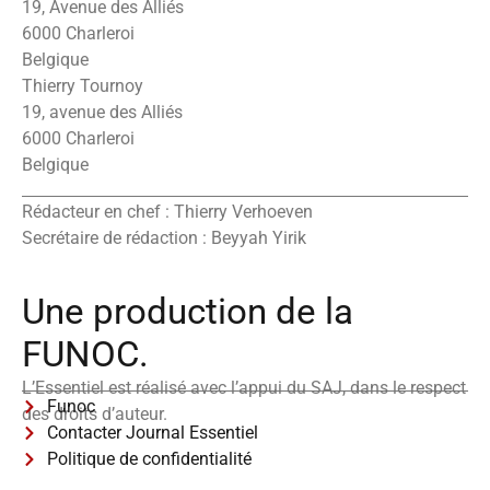
19, Avenue des Alliés
6000 Charleroi
Belgique
Thierry Tournoy
19, avenue des Alliés
6000 Charleroi
Belgique
Rédacteur en chef : Thierry Verhoeven
Secrétaire de rédaction : Beyyah Yirik
Une production de la
FUNOC.
L’Essentiel est réalisé avec l’appui du SAJ, dans le respect
Funoc
des droits d’auteur.
Contacter Journal Essentiel
Politique de confidentialité