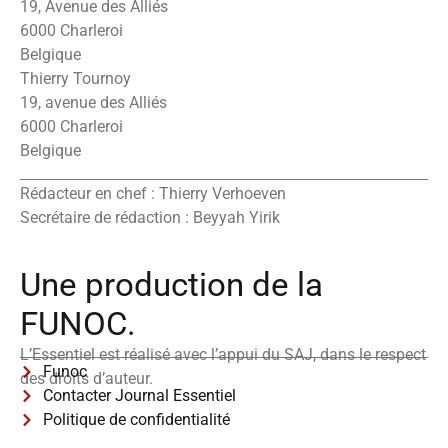
19, Avenue des Alliés
6000 Charleroi
Belgique
Thierry Tournoy
19, avenue des Alliés
6000 Charleroi
Belgique
Rédacteur en chef : Thierry Verhoeven
Secrétaire de rédaction : Beyyah Yirik
Une production de la
FUNOC.
L’Essentiel est réalisé avec l’appui du SAJ, dans le respect
Funoc
des droits d’auteur.
Contacter Journal Essentiel
Politique de confidentialité