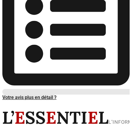
Votre avis plus en détail ?
L’
E
SS
E
NTI
E
L
L’INFOR