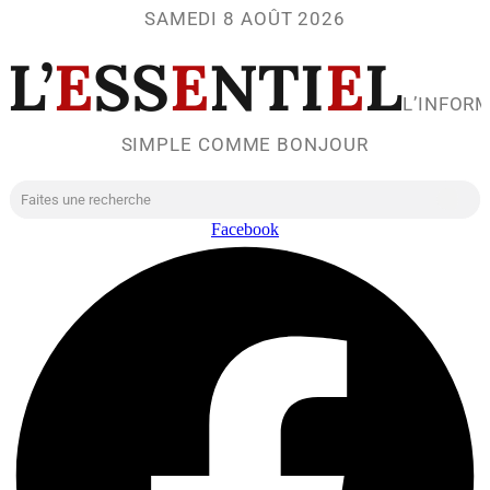
SAMEDI 8 AOÛT 2026
L’
E
SS
E
NTI
E
L
L’INFOR
SIMPLE COMME BONJOUR
Facebook