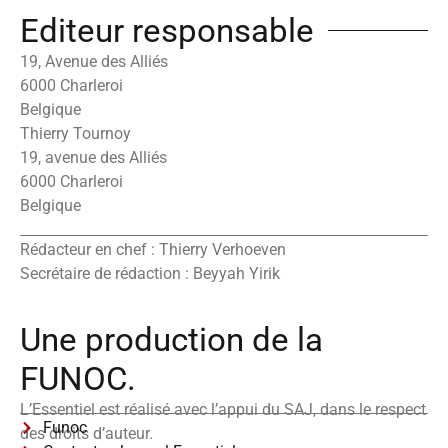
Editeur responsable
19, Avenue des Alliés
6000 Charleroi
Belgique
Thierry Tournoy
19, avenue des Alliés
6000 Charleroi
Belgique
Rédacteur en chef : Thierry Verhoeven
Secrétaire de rédaction : Beyyah Yirik
Une production de la
FUNOC.
L’Essentiel est réalisé avec l’appui du SAJ, dans le respect
Funoc
des droits d’auteur.