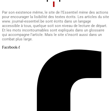
Par son existence même, le site de l’Essentiel mène des actions
pour encourager la lisibilité des textes écrits. Les articles du site
www. journal-essentiel.be sont écrits dans un langage
accessible à tous, quelque soit son niveau de lecture de départ.
Et les mots incontournables sont expliqués dans un glossaire
qui accompagne l’article. Mais le site s’inscrit aussi dans un
combat plus large.
Facebook-f