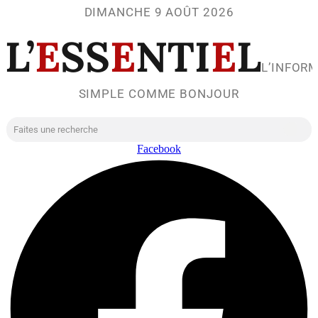
DIMANCHE 9 AOÛT 2026
L’
E
SS
E
NTI
E
L
L’INFOR
SIMPLE COMME BONJOUR
Facebook