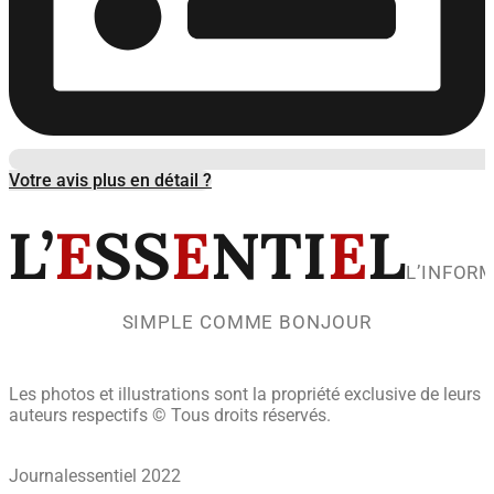
Votre avis plus en détail ?
L’
E
SS
E
NTI
E
L
L’INFOR
SIMPLE COMME BONJOUR
Les photos et illustrations sont la propriété exclusive de leurs
auteurs respectifs © Tous droits réservés.
Journalessentiel 2022