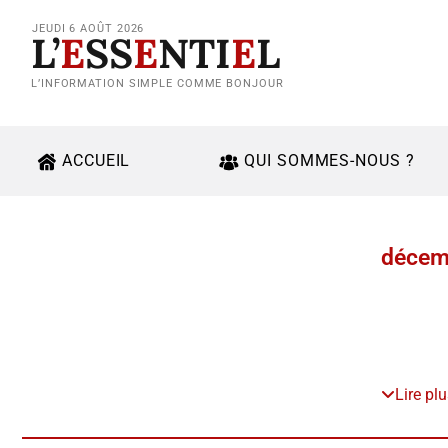
JEUDI 6 AOÛT 2026
L’
E
SS
E
NTI
E
L
L’INFORMATION SIMPLE COMME BONJOUR
ACCUEIL
QUI SOMMES-NOUS ?
décem
Lire pl