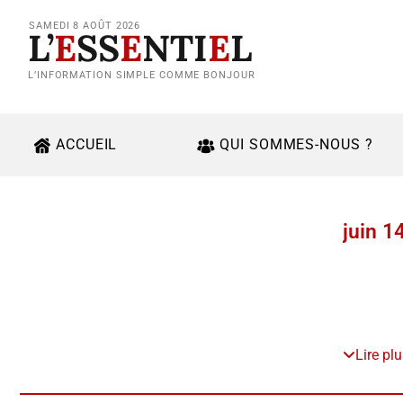
SAMEDI 8 AOÛT 2026
L’
E
SS
E
NTI
E
L
L’INFORMATION SIMPLE COMME BONJOUR
ACCUEIL
QUI SOMMES-NOUS ?
juin 1
Lire pl