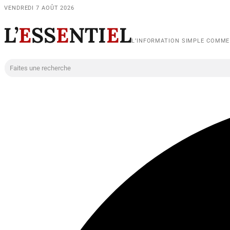
VENDREDI 7 AOÛT 2026
L’
E
SS
E
NTI
E
L
L’INFORMATION SIMPLE COMM